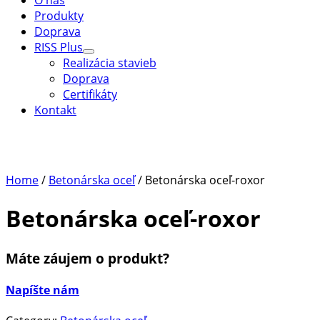
O nás
Produkty
Doprava
RISS Plus
Menu
Realizácia stavieb
Toggle
Doprava
Certifikáty
Kontakt
Home
/
Betonárska oceľ
/ Betonárska oceľ-roxor
Betonárska oceľ-roxor
Máte záujem o produkt?
Napíšte nám