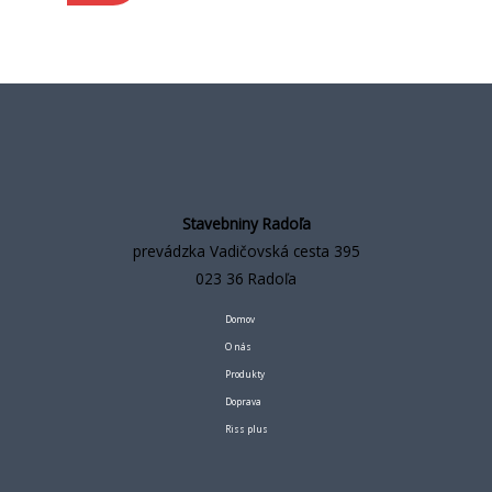
Stavebniny Radoľa
prevádzka Vadičovská cesta 395
023 36 Radoľa
Domov
O nás
Produkty
Doprava
Riss plus