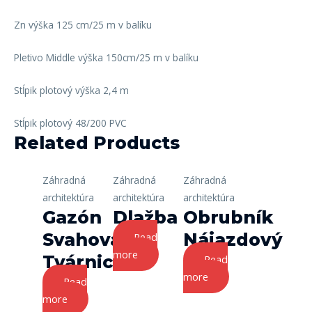
Zn výška 125 cm/25 m v balíku
Pletivo Middle výška 150cm/25 m v balíku
Stĺpik plotový výška 2,4 m
Stĺpik plotový 48/200 PVC
Related Products
Záhradná
Záhradná
Záhradná
architektúra
architektúra
architektúra
Gazón
Dlažba
Obrubník
Svahová
Nájazdový
Read
more
Tvárnica
Read
more
Read
more