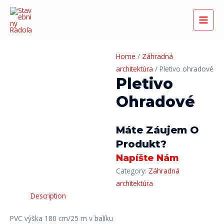
Preskočiť
na
Main
obsah
Men
Home
/
Záhradná
architektúra
/ Pletivo ohradové
Pletivo
Ohradové
Máte Záujem O
Produkt?
Napíšte Nám
Category:
Záhradná
architektúra
Description
PVC výška 180 cm/25 m v balíku