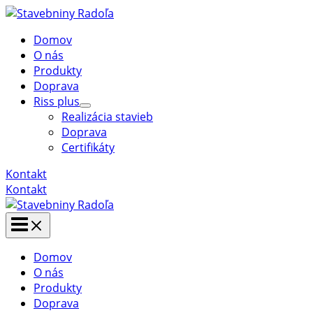
Preskočiť
na
Domov
obsah
O nás
Produkty
Doprava
Riss plus
Menu
Realizácia stavieb
Toggle
Doprava
Certifikáty
Kontakt
Kontakt
Main
Menu
Domov
O nás
Produkty
Doprava