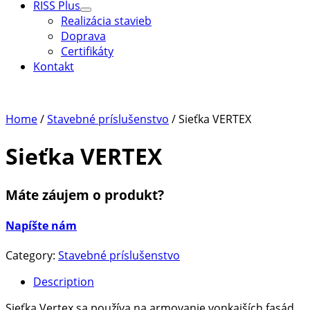
RISS Plus
Menu
Realizácia stavieb
Toggle
Doprava
Certifikáty
Kontakt
Home
/
Stavebné príslušenstvo
/ Sieťka VERTEX
Sieťka VERTEX
Máte záujem o produkt?
Napíšte nám
Category:
Stavebné príslušenstvo
Description
Sieťka Vertex sa používa na armovanie vonkajších fasád.