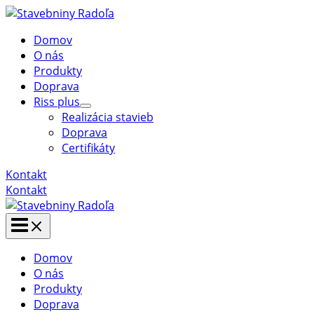
Preskočiť
na
Domov
obsah
O nás
Produkty
Doprava
Riss plus
Menu
Realizácia stavieb
Toggle
Doprava
Certifikáty
Kontakt
Kontakt
Main
Menu
Domov
O nás
Produkty
Doprava