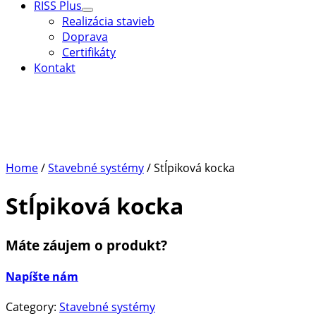
RISS Plus
Menu
Realizácia stavieb
Toggle
Doprava
Certifikáty
Kontakt
Home
/
Stavebné systémy
/ Stĺpiková kocka
Stĺpiková kocka
Máte záujem o produkt?
Napíšte nám
Category:
Stavebné systémy