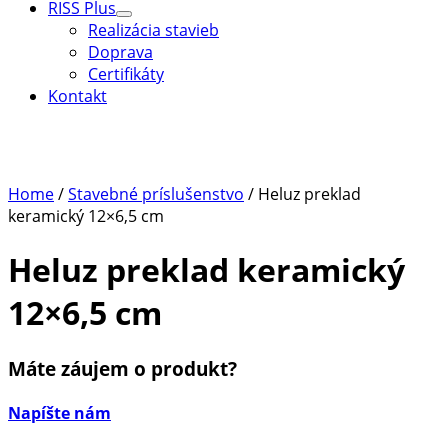
RISS Plus
Menu
Realizácia stavieb
Toggle
Doprava
Certifikáty
Kontakt
Home
/
Stavebné príslušenstvo
/ Heluz preklad
keramický 12×6,5 cm
Heluz preklad keramický
12×6,5 cm
Máte záujem o produkt?
Napíšte nám