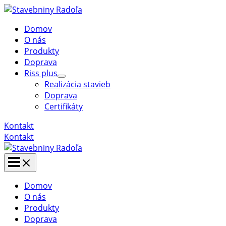
Preskočiť
na
Domov
obsah
O nás
Produkty
Doprava
Riss plus
Menu
Realizácia stavieb
Toggle
Doprava
Certifikáty
Kontakt
Kontakt
Main
Menu
Domov
O nás
Produkty
Doprava